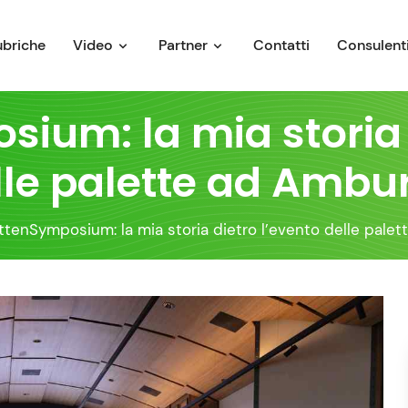
ubriche
Video
Partner
Contatti
Consulenti
ium: la mia storia 
lle palette ad Ambu
ttenSymposium: la mia storia dietro l’evento delle pale