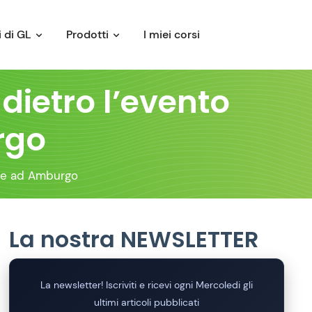
 di GL
Prodotti
I miei corsi
dietro l’evento
rgo
tte ad Amburgo
La nostra NEWSLETTER
La newsletter! Iscriviti e ricevi ogni Mercoledi gli
ultimi articoli pubblicati