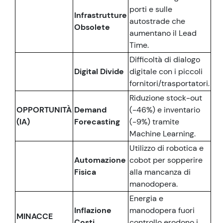
porti e sulle
Infrastrutture
autostrade che
Obsolete
aumentano il Lead
Time.
Difficoltà di dialogo
Digital Divide
digitale con i piccoli
fornitori/trasportatori.
Riduzione stock-out
OPPORTUNITÀ
Demand
(-46%) e inventario
(IA)
Forecasting
(-9%) tramite
Machine Learning.
Utilizzo di robotica e
Automazione
cobot per sopperire
Fisica
alla mancanza di
manodopera.
Energia e
Inflazione
manodopera fuori
MINACCE
Costi
controllo erodono i