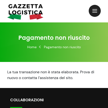
Skip
to
content
Pagamento non riuscito
Home
Pagamento non riuscito
La tua transazione non è stata elaborata. Prova di
nuovo o contatta l’assistenza del sito.
COLLABORAZIONI