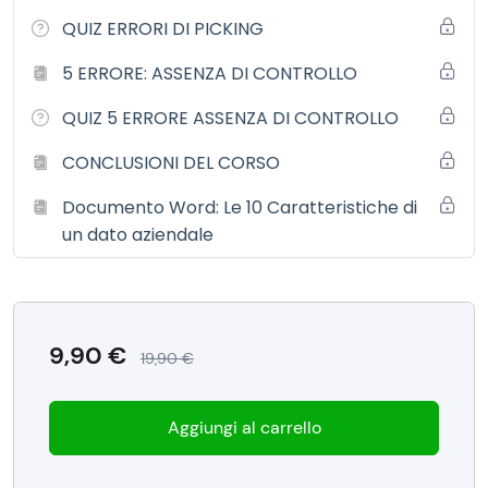
migliorare l’organizzazione degli spazi e dei flussi
QUIZ ERRORI DI PICKING
ridurre movimenti inutili
5 ERRORE: ASSENZA DI CONTROLLO
rendere il lavoro più semplice ed efficiente
A chi è rivolto
QUIZ 5 ERRORE ASSENZA DI CONTROLLO
Questo corso è pensato per:
CONCLUSIONI DEL CORSO
magazzinieri che vogliono lavorare meglio
Documento Word: Le 10 Caratteristiche di
capi reparto che vogliono più controllo
un dato aziendale
imprenditori che vogliono ridurre sprechi
aziende con magazzini piccoli e medi
Risultati concreti
Applicando questi principi vedrai:
9,90
€
19,90
€
meno errori
meno stress operativo
Aggiungi al carrello
maggiore velocità
più controllo sulle attività