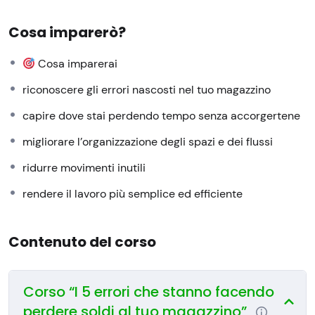
comuni
”
Cosa imparerò?
Acquista il corso per creare il tuo account e accedere
subito alle lezioni dalla dashboard studente.
Cosa imparerai
riconoscere gli errori nascosti nel tuo magazzino
Se lavori in magazzino o lo gestisci, ci sono alcune
situazioni che probabilmente conosci bene:
capire dove stai perdendo tempo senza accorgertene
perdi tempo a cercare materiali
migliorare l’organizzazione degli spazi e dei flussi
fai più movimenti del necessario
ridurre movimenti inutili
si creano errori che rallentano tutto
alcune attività vengono rifatte due volte
rendere il lavoro più semplice ed efficiente
E spesso si pensa che il problema siano le persone.
Contenuto del corso
Ma nella maggior parte dei casi non è così.
Il problema è il modo in cui il magazzino è organizzato.
Corso “I 5 errori che stanno facendo
perdere soldi al tuo magazzino”