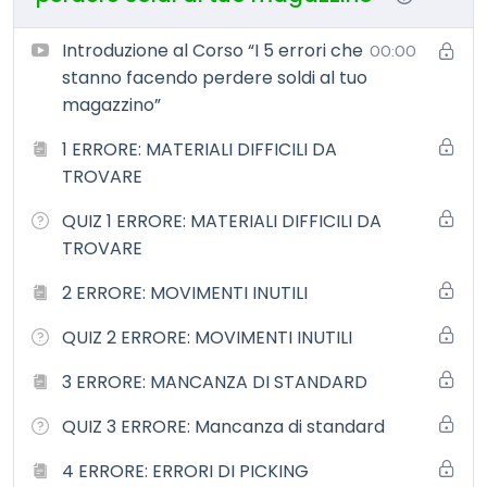
Ogni giorno entro in aziende dove tutto sembra
funzionare…
Introduzione al Corso “I 5 errori che
00:00
ma in realtà si stanno perdendo ore di lavoro e soldi
stanno facendo perdere soldi al tuo
magazzino”
E la cosa più grave è questa:
1 ERRORE: MATERIALI DIFFICILI DA
gli errori più costosi sono quelli che non si vedono.
TROVARE
QUIZ 1 ERRORE: MATERIALI DIFFICILI DA
In questo corso ti mostro i
5 errori più comuni nei
TROVARE
magazzini delle PMI
e soprattutto come correggerli subito, in modo pratico
2 ERRORE: MOVIMENTI INUTILI
Non troverai teoria inutile
QUIZ 2 ERRORE: MOVIMENTI INUTILI
ma situazioni reali, viste direttamente sul campo.
3 ERRORE: MANCANZA DI STANDARD
Cosa imparerai
QUIZ 3 ERRORE: Mancanza di standard
riconoscere gli errori nascosti nel tuo magazzino
4 ERRORE: ERRORI DI PICKING
capire dove stai perdendo tempo senza accorgertene