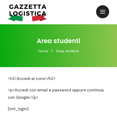
Skip
to
content
Area studenti
Home
Area studenti
<h2>Accedi ai corsi</h2>
<p>Accedi con email e password oppure continua
con Google.</p>
[tml_login]