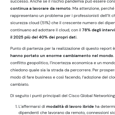
successo. Anche se il rischio pandemia può essere cons
continua a lavorare da remoto
. Ma attenzione, perché 
rappresentano un problema per i professionisti dell’It che
sicurezza cloud (51%) che il crescente numero dei dipend
continuano ad adottare il cloud, con il
78% degli intervi
il 2025 più del 40% dei propri dat
i.
Punto di partenza per la realizzazione di questo report 
hanno portato un enorme cambiamento nel mondo
conflitto geopolitico, l’incertezza economica e un mondo
chiedono quale sia la strada da percorrere. Per prosper
modo di fare business e così facendo, l’adozione del clou
cambiato.
Di seguito i punti principali del Cisco Global Networkin
L’affermarsi di
modalità di lavoro ibride
ha determin
dipendenti che lavorano da remoto, connessioni sicur