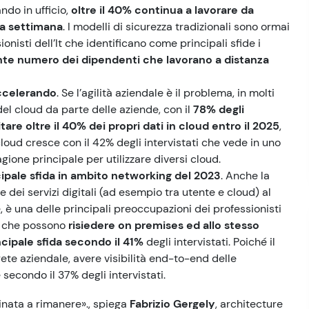
ndo in ufficio,
oltre il 40% continua a lavorare da
la settimana
. I modelli di sicurezza tradizionali sono ormai
nisti dell’It che identificano come principali sfide i
cente numero dei dipendenti che lavorano a distanza
accelerando
. Se l’agilità aziendale è il problema, in molti
el cloud da parte delle aziende, con il
78% degli
itare oltre il 40% dei propri dati in cloud entro il 2025
,
cloud cresce con il 42% degli intervistati che vede in uno
agione principale per utilizzare diversi cloud.
ncipale sfida in ambito networking del 2023
. Anche la
e dei servizi digitali (ad esempio tra utente e cloud) al
, è una delle principali preoccupazioni dei professionisti
ni che possono
risiedere on premises ed allo stesso
ncipale sfida secondo il 41%
degli intervistati. Poiché il
a rete aziendale, avere visibilità end-to-end delle
secondo il 37% degli intervistati.
tinata a rimanere»., spiega
Fabrizio Gergely
, architecture