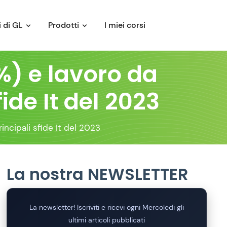
 di GL
Prodotti
I miei corsi
%) e lavoro da
ide It del 2023
incipali sfide It del 2023
La nostra NEWSLETTER
La newsletter! Iscriviti e ricevi ogni Mercoledi gli
ultimi articoli pubblicati