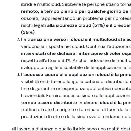
ibridi e multicloud. Sebbene le persone stiano torna
remoto, a tempo pieno o per qualche giorno del
obsoleti, rappresentando un problema per i professio
rischi legati
alla sicurezza cloud (51%) e il cres
(39%)
.
La
transizione verso il cloud e il multicloud sta 
vendono la risposta nel cloud. Continua l’adozione d
intervistati che dichiara l’intenzione di voler osp
rispetto all’attuale 63%. Anche l’adozione del multi
sviluppo più agile e scalabile delle applicazioni la r
L’
accesso sicuro alle applicazioni cloud è la pri
visibilità end-to-end lungo la catena di distribuzion
fine di garantire un’esperienza applicativa coerente
It aziendali. Fornire accesso sicuro alle applicazio
tempo essere distribuite in diversi cloud è la pri
traffico di rete ha origine e termina al di fuori dell
prestazioni di rete e della sicurezza è fondamentale 
«Il lavoro a distanza e quello ibrido sono una realtà des