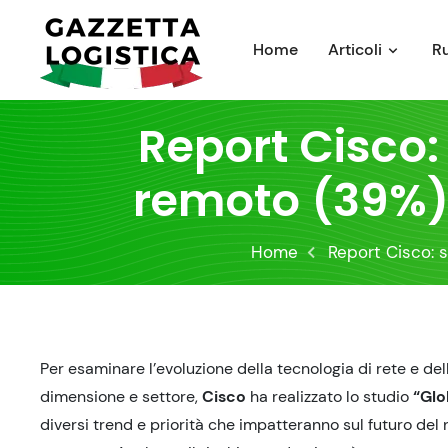
Skip
to
Home
Articoli
R
content
Report Cisco:
remoto (39%) s
Home
Report Cisco: s
Per esaminare l’evoluzione della tecnologia di rete e del
dimensione e settore,
Cisco
ha realizzato lo studio
“Glo
diversi trend e priorità che impatteranno sul futuro del 